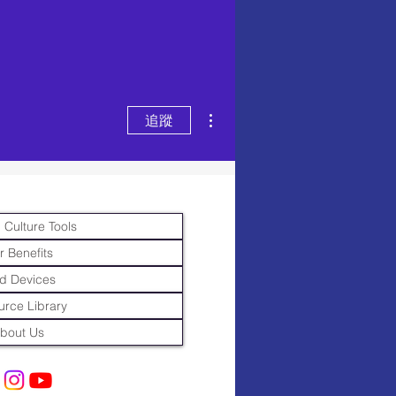
更多動作
追蹤
 Culture Tools
r Benefits
d Devices
rce Library
bout Us