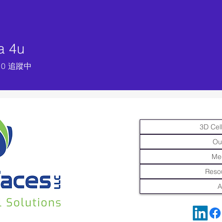
a 4u
0
追蹤中
3D Cell
Ou
Me
Resou
A