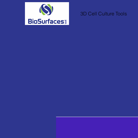
3D Cell Culture Tools
個人檔案